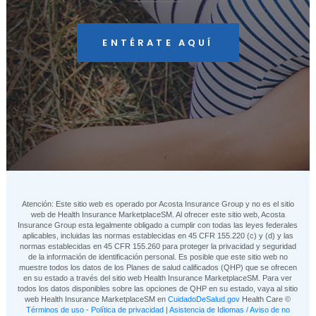
ENTÉRATE AQUÍ
Atención: Este sitio web es operado por Acosta Insurance Group y no es el sitio
web de Health Insurance MarketplaceSM. Al ofrecer este sitio web, Acosta
Insurance Group esta legalmente obligado a cumplir con todas las leyes federales
aplicables, incluidas las normas establecidas en 45 CFR 155.220 (c) y (d) y las
normas establecidas en 45 CFR 155.260 para proteger la privacidad y seguridad
de la información de identificación personal. Es posible que este sitio web no
muestre todos los datos de los Planes de salud calificados (QHP) que se ofrecen
en su estado a través del sitio web Health Insurance MarketplaceSM. Para ver
todos los datos disponibles sobre las opciones de QHP en su estado, vaya al sitio
web Health Insurance MarketplaceSM en
CuidadoDeSalud.gov
Health Care ©
Términos de uso
-
Política de privacidad
|
Asistencia de Idiomas / Aviso de no