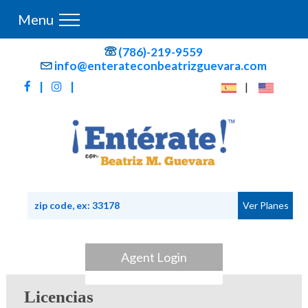
Menu
(786)-219-9559
info@enterateconbeatrizguevara.com
|
|
|
Agent Login
Licencias