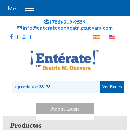
Menu
(786)-219-9559
info@enterateconbeatrizguevara.com
|
|
|
Agent Login
Productos